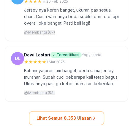
★
★
★
★
★
20 Feb 2025
Jersey nya keren banget, ukuran pas sesuai
chart. Cuma warnanya beda sedikit dari foto tapi
overall oke banget. Pasti beli lagi!
Membantu (67)
Dewi Lestari
✓ Terverifikasi
Yogyakarta
DL
★
★
★
★
★
1 Mar 2025
Bahannya premium banget, beda sama jersey
murahan. Sudah cuci beberapa kali tetap bagus.
Ukurannya pas, ga kebesaran atau kekecilan.
Membantu (53)
Lihat Semua 8.353 Ulasan