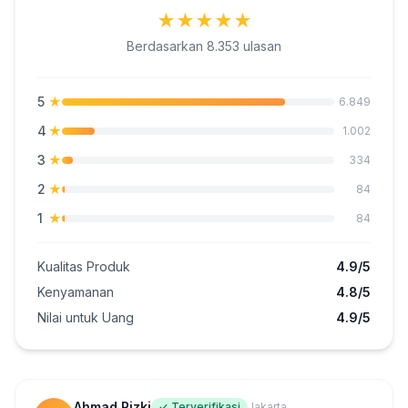
★
★
★
★
★
Berdasarkan 8.353 ulasan
5
★
6.849
4
★
1.002
3
★
334
2
★
84
1
★
84
Kualitas Produk
4.9/5
Kenyamanan
4.8/5
Nilai untuk Uang
4.9/5
Ahmad Rizki
✓ Terverifikasi
Jakarta