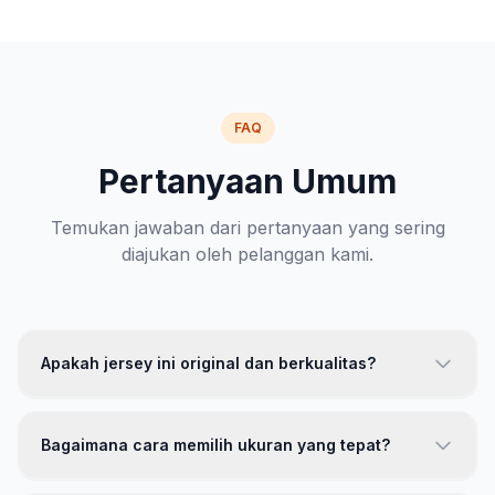
FAQ
Pertanyaan Umum
Temukan jawaban dari pertanyaan yang sering
diajukan oleh pelanggan kami.
Apakah jersey ini original dan berkualitas?
Ya, jersey kami 100% original dengan kualitas premium.
Kami menggunakan bahan polyester berkualitas tinggi
Bagaimana cara memilih ukuran yang tepat?
dengan teknologi breathable. Setiap produk melewati
proses quality control yang ketat sebelum dikirimkan ke
Kami menyediakan panduan ukuran lengkap yang bisa