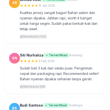
AR
★
★
★
★
★
15 Jan 2025
Kualitas jersey sangat bagus! Bahan adem dan
nyaman dipakai. Jahitan rapi, worth it banget
untuk harga segini. Sudah pakai berkali-kali dan
tetap awet.
Membantu (142)
Siti Nurhaliza
✓ Terverifikasi
Bandung
SN
★
★
★
★
★
3 Feb 2025
Sudah beli 3 kali dan selalu puas. Pengiriman
cepat dan packaging rapi. Recommended seller!
Bahan nyaman dipakai seharian tanpa gerah.
Membantu (98)
Budi Santoso
✓ Terverifikasi
Surabaya
BS