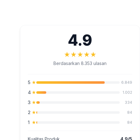
4.9
★
★
★
★
★
Berdasarkan 8.353 ulasan
5
★
6.849
4
★
1.002
3
★
334
2
★
84
1
★
84
Kualitas Produk
4.9/5