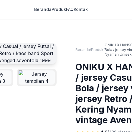
Beranda
Produk
FAQ
Kontak
ONIKU X HANSCLO
Beranda
/
Produk
/
Bola / jersey vi
Nyaman Uniseks
ONIKU X HAN
/ jersey Casua
Bola / jersey 
jersey Retro
Kering Nyam
vintage Aven