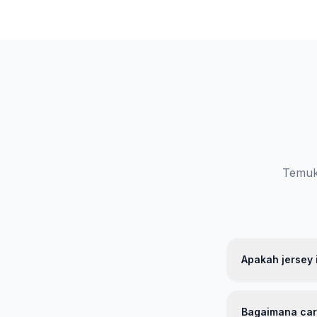
Temuka
Apakah jersey i
Ya, jersey kami
berkualitas tin
Bagaimana car