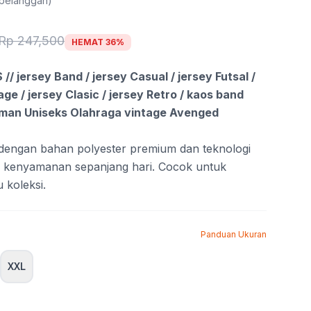
 pelanggan)
Rp 247,500
HEMAT 36%
jersey Band / jersey Casual / jersey Futsal /
age / jersey Clasic / jersey Retro / kaos band
aman Uniseks Olahraga vintage Avenged
i dengan bahan polyester premium dan teknologi
a kenyamanan sepanjang hari. Cocok untuk
u koleksi.
Panduan Ukuran
XXL