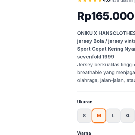
★
★
★
★
★
4.6
(438 ulasan
Rp165.000
ONIKU X HANSCLOTHES // 
jersey Bola / jersey vint
Sport Cepat Kering Ny
sevenfold 1999
Jersey berkualitas tingg
breathable yang menjag
olahraga, jalan-jalan, ata
Ukuran
S
M
L
XL
Warna