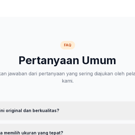
FAQ
Pertanyaan Umum
n jawaban dari pertanyaan yang sering diajukan oleh pe
kami.
ni original dan berkualitas?
 100% original dengan kualitas premium. Kami menggunakan bahan p
ggi dengan teknologi breathable. Setiap produk melewati proses qual
a memilih ukuran yang tepat?