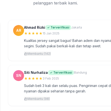
pelanggan terbaik kami.
Ahmad Rizki
✓ Terverifikasi
Jakarta
AR
★
★
★
★
★
15 Jan 2025
Kualitas jersey sangat bagus! Bahan adem dan nyaman 
segini. Sudah pakai berkali-kali dan tetap awet.
Membantu (142)
Siti Nurhaliza
✓ Terverifikasi
Bandung
SN
★
★
★
★
★
3 Feb 2025
Sudah beli 3 kali dan selalu puas. Pengiriman cepat
nyaman dipakai seharian tanpa gerah.
Membantu (98)