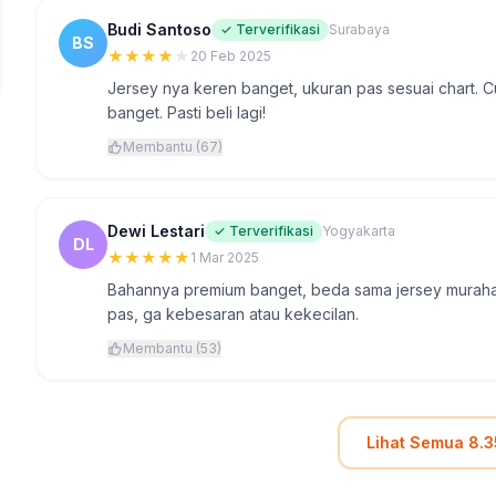
Budi Santoso
✓ Terverifikasi
Surabaya
BS
★
★
★
★
★
20 Feb 2025
Jersey nya keren banget, ukuran pas sesuai chart. C
banget. Pasti beli lagi!
Membantu (67)
Dewi Lestari
✓ Terverifikasi
Yogyakarta
DL
★
★
★
★
★
1 Mar 2025
Bahannya premium banget, beda sama jersey murahan
pas, ga kebesaran atau kekecilan.
Membantu (53)
Lihat Semua 8.3