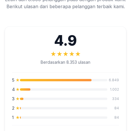
Berikut ulasan dari beberapa pelanggan terbaik kami.
4.9
★
★
★
★
★
Berdasarkan 8.353 ulasan
5
★
6.849
4
★
1.002
3
★
334
2
★
84
1
★
84