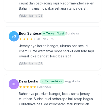
cepat dan packaging rapi. Recommended seller!
Bahan nyaman dipakai seharian tanpa gerah.
Membantu (98)
Budi Santoso
✓ Terverifikasi
Surabaya
BS
★
★
★
★
★
20 Feb 2025
Jersey nya keren banget, ukuran pas sesuai
chart. Cuma warnanya beda sedikit dari foto tapi
overall oke banget. Pasti beli lagi!
Membantu (67)
Dewi Lestari
✓ Terverifikasi
Yogyakarta
DL
★
★
★
★
★
1 Mar 2025
Bahannya premium banget, beda sama jersey
murahan. Sudah cuci beberapa kali tetap bagus.
Ukurannya pas, ga kebesaran atau kekecilan.