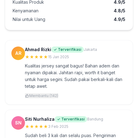
Kualitas Produk
4.9/5
Kenyamanan
4.8/5
Nilai untuk Uang
4.9/5
Ahmad Rizki
✓ Terverifikasi
Jakarta
AR
★
★
★
★
★
15 Jan 2025
Kualitas jersey sangat bagus! Bahan adem dan
nyaman dipakai. Jahitan rapi, worth it banget
untuk harga segini. Sudah pakai berkali-kali dan
tetap awet.
Membantu (142)
Siti Nurhaliza
✓ Terverifikasi
Bandung
SN
★
★
★
★
★
3 Feb 2025
Sudah beli 3 kali dan selalu puas. Pengiriman