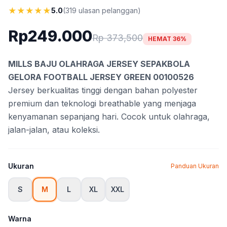
★
★
★
★
★
5.0
(319 ulasan pelanggan)
Rp249.000
Rp 373,500
HEMAT 36%
MILLS BAJU OLAHRAGA JERSEY SEPAKBOLA
GELORA FOOTBALL JERSEY GREEN 00100526
Jersey berkualitas tinggi dengan bahan polyester
premium dan teknologi breathable yang menjaga
kenyamanan sepanjang hari. Cocok untuk olahraga,
jalan-jalan, atau koleksi.
Ukuran
Panduan Ukuran
S
M
L
XL
XXL
Warna