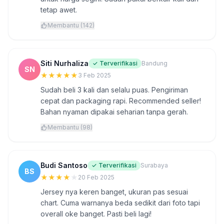
tetap awet.
Membantu (142)
Siti Nurhaliza
✓ Terverifikasi
Bandung
SN
★
★
★
★
★
3 Feb 2025
Sudah beli 3 kali dan selalu puas. Pengiriman
cepat dan packaging rapi. Recommended seller!
Bahan nyaman dipakai seharian tanpa gerah.
Membantu (98)
Budi Santoso
✓ Terverifikasi
Surabaya
BS
★
★
★
★
★
20 Feb 2025
Jersey nya keren banget, ukuran pas sesuai
chart. Cuma warnanya beda sedikit dari foto tapi
overall oke banget. Pasti beli lagi!