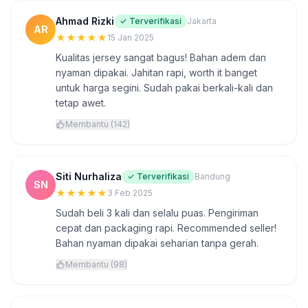
Ahmad Rizki
✓ Terverifikasi
Jakarta
AR
★
★
★
★
★
15 Jan 2025
Kualitas jersey sangat bagus! Bahan adem dan
nyaman dipakai. Jahitan rapi, worth it banget
untuk harga segini. Sudah pakai berkali-kali dan
tetap awet.
Membantu (142)
Siti Nurhaliza
✓ Terverifikasi
Bandung
SN
★
★
★
★
★
3 Feb 2025
Sudah beli 3 kali dan selalu puas. Pengiriman
cepat dan packaging rapi. Recommended seller!
Bahan nyaman dipakai seharian tanpa gerah.
Membantu (98)