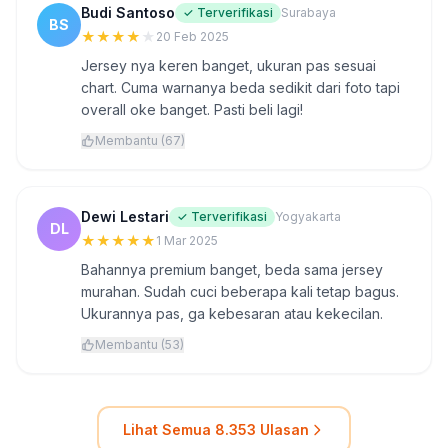
Budi Santoso
✓ Terverifikasi
Surabaya
BS
★
★
★
★
★
20 Feb 2025
Jersey nya keren banget, ukuran pas sesuai
chart. Cuma warnanya beda sedikit dari foto tapi
overall oke banget. Pasti beli lagi!
Membantu (67)
Dewi Lestari
✓ Terverifikasi
Yogyakarta
DL
★
★
★
★
★
1 Mar 2025
Bahannya premium banget, beda sama jersey
murahan. Sudah cuci beberapa kali tetap bagus.
Ukurannya pas, ga kebesaran atau kekecilan.
Membantu (53)
Lihat Semua 8.353 Ulasan