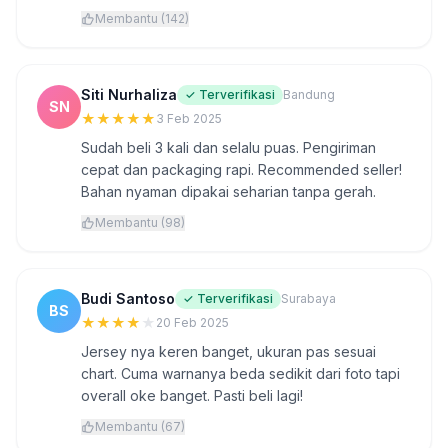
Membantu (142)
Siti Nurhaliza
✓ Terverifikasi
Bandung
SN
★
★
★
★
★
3 Feb 2025
Sudah beli 3 kali dan selalu puas. Pengiriman
cepat dan packaging rapi. Recommended seller!
Bahan nyaman dipakai seharian tanpa gerah.
Membantu (98)
Budi Santoso
✓ Terverifikasi
Surabaya
BS
★
★
★
★
★
20 Feb 2025
Jersey nya keren banget, ukuran pas sesuai
chart. Cuma warnanya beda sedikit dari foto tapi
overall oke banget. Pasti beli lagi!
Membantu (67)