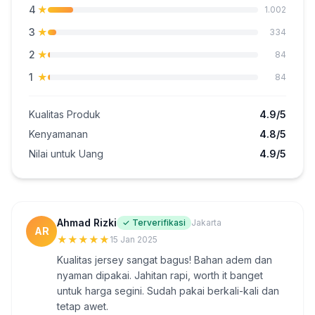
4
★
1.002
3
★
334
2
★
84
1
★
84
Kualitas Produk
4.9/5
Kenyamanan
4.8/5
Nilai untuk Uang
4.9/5
Ahmad Rizki
✓ Terverifikasi
Jakarta
AR
★
★
★
★
★
15 Jan 2025
Kualitas jersey sangat bagus! Bahan adem dan
nyaman dipakai. Jahitan rapi, worth it banget
untuk harga segini. Sudah pakai berkali-kali dan
tetap awet.