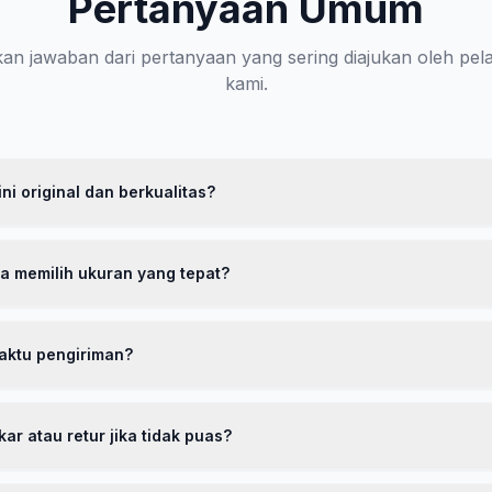
Pertanyaan Umum
n jawaban dari pertanyaan yang sering diajukan oleh pe
kami.
ni original dan berkualitas?
 100% original dengan kualitas premium. Kami menggunakan bahan p
ggi dengan teknologi breathable. Setiap produk melewati proses qual
a memilih ukuran yang tepat?
ikirimkan ke pelanggan. Kami juga memberikan garansi 30 hari sebag
i terhadap kualitas produk.
n panduan ukuran lengkap yang bisa Anda lihat di halaman produk
standar Asia. Jika Anda biasa memakai ukuran M, kami sarankan mem
aktu pengiriman?
 Anda bisa memilih satu ukuran lebih besar. Kami juga menyediakan l
a ukuran tidak sesuai.
lau Jawa, estimasi pengiriman 2-4 hari kerja. Untuk luar Jawa, estima
ggunakan jasa pengiriman terpercaya seperti JNE, J&T, dan SiCepat
ar atau retur jika tidak puas?
tuk seluruh wilayah Indonesia dengan minimal pembelian tertentu.
berikan garansi 30 hari pengembalian. Jika produk tidak sesuai ek