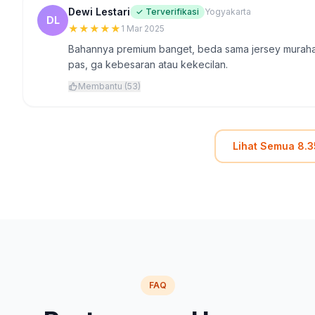
Dewi Lestari
✓ Terverifikasi
Yogyakarta
DL
★
★
★
★
★
1 Mar 2025
Bahannya premium banget, beda sama jersey murahan
pas, ga kebesaran atau kekecilan.
Membantu (53)
Lihat Semua 8.3
FAQ