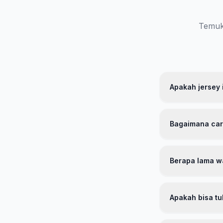
Temuka
Apakah jersey i
Ya, jersey kami
berkualitas tin
Bagaimana car
ketat sebelum d
kepercayaan kam
Kami menyediaka
kami mengikuti 
Berapa lama w
kami. Jika ragu,
ukuran gratis jik
Untuk wilayah pu
kerja. Kami men
Apakah bisa tuk
kirim berlaku un
Tentu! Kami mem