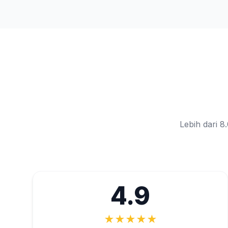
Lebih dari 
4.9
★
★
★
★
★