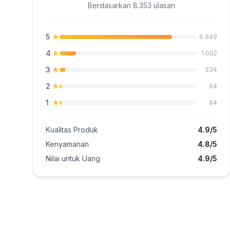
Berdasarkan 8.353 ulasan
5
★
6.849
4
★
1.002
3
★
334
2
★
84
1
★
84
Kualitas Produk
4.9/5
Kenyamanan
4.8/5
Nilai untuk Uang
4.9/5