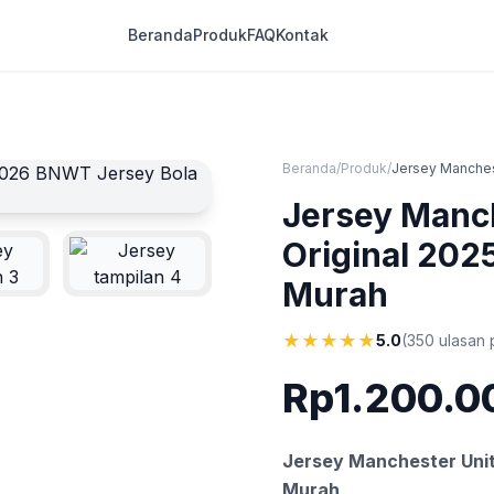
Beranda
Produk
FAQ
Kontak
Beranda
/
Produk
/
Jersey Manches
Jersey Manch
Original 20
Murah
★
★
★
★
★
5.0
(350 ulasan
Rp1.200.0
Jersey Manchester Unit
Murah