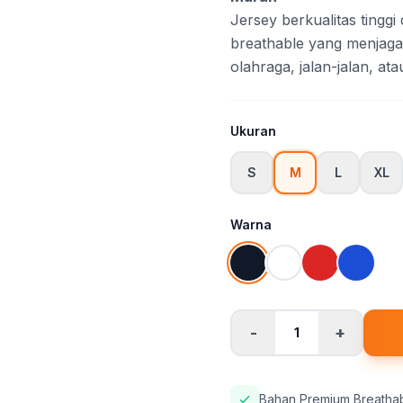
Jersey berkualitas tingg
breathable yang menjag
olahraga, jalan-jalan, ata
Ukuran
S
M
L
XL
Warna
-
+
1
Bahan Premium Breatha