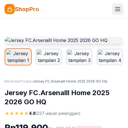
ShopPro
Beranda
/
Produk
/
Jersey FC.Arsenalll Home 2025 2026 GO HQ
Jersey FC.Arsenalll Home 2025
2026 GO HQ
★
★
★
★
★
4.8
(227 ulasan pelanggan)
Rp119.900