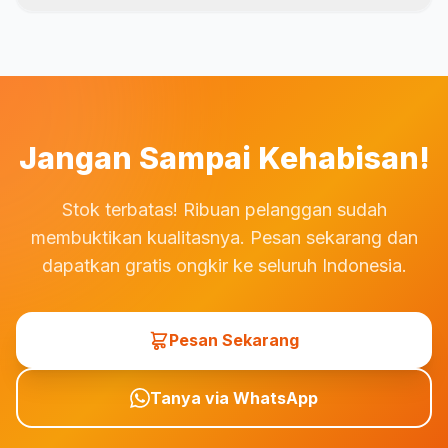
masih dalam kondisi baru, belum dicuci, dan tag masih
Kami menerima berbagai metode pembayaran termasuk
menempel. Proses retur mudah dan cepat melalui
transfer bank (BCA, BNI, BRI, Mandiri), e-wallet (GoPay,
WhatsApp customer service kami.
OVO, DANA, ShopeePay), kartu kredit/debit, dan COD
(Cash on Delivery) untuk wilayah tertentu. Semua
transaksi dijamin aman dan terproteksi.
Jangan Sampai Kehabisan!
Stok terbatas! Ribuan pelanggan sudah
membuktikan kualitasnya. Pesan sekarang dan
dapatkan gratis ongkir ke seluruh Indonesia.
Pesan Sekarang
Tanya via WhatsApp