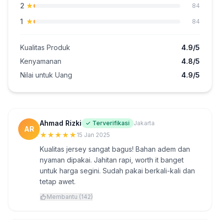
2
★
84
1
★
84
Kualitas Produk
4.9/5
Kenyamanan
4.8/5
Nilai untuk Uang
4.9/5
Ahmad Rizki
✓ Terverifikasi
Jakarta
AR
★
★
★
★
★
15 Jan 2025
Kualitas jersey sangat bagus! Bahan adem dan
nyaman dipakai. Jahitan rapi, worth it banget
untuk harga segini. Sudah pakai berkali-kali dan
tetap awet.
Membantu (142)