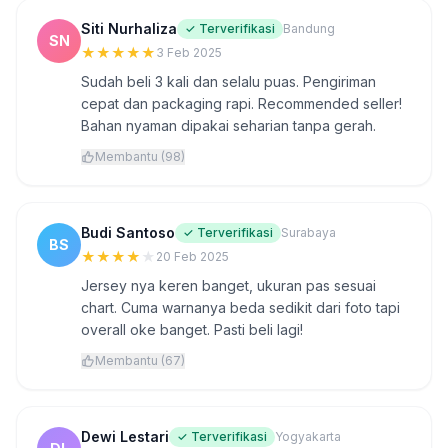
Siti Nurhaliza
✓ Terverifikasi
Bandung
SN
★
★
★
★
★
3 Feb 2025
Sudah beli 3 kali dan selalu puas. Pengiriman
cepat dan packaging rapi. Recommended seller!
Bahan nyaman dipakai seharian tanpa gerah.
Membantu (98)
Budi Santoso
✓ Terverifikasi
Surabaya
BS
★
★
★
★
★
20 Feb 2025
Jersey nya keren banget, ukuran pas sesuai
chart. Cuma warnanya beda sedikit dari foto tapi
overall oke banget. Pasti beli lagi!
Membantu (67)
Dewi Lestari
✓ Terverifikasi
Yogyakarta