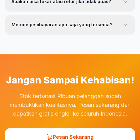
Apakah bisa tukar atau retur jika tidak puas?
menyediakan layanan tukar ukuran gratis jika ukuran
menggunakan jasa pengiriman terpercaya seperti JNE,
tidak sesuai.
J&T, dan SiCepat. Gratis ongkos kirim berlaku untuk
Tentu! Kami memberikan garansi 30 hari pengembalian.
seluruh wilayah Indonesia dengan minimal pembelian
Jika produk tidak sesuai ekspektasi, Anda bisa
Metode pembayaran apa saja yang tersedia?
tertentu.
mengajukan retur atau tukar dengan syarat produk
masih dalam kondisi baru, belum dicuci, dan tag masih
Kami menerima berbagai metode pembayaran termasuk
menempel. Proses retur mudah dan cepat melalui
transfer bank (BCA, BNI, BRI, Mandiri), e-wallet (GoPay,
WhatsApp customer service kami.
OVO, DANA, ShopeePay), kartu kredit/debit, dan COD
(Cash on Delivery) untuk wilayah tertentu. Semua
transaksi dijamin aman dan terproteksi.
Jangan Sampai Kehabisan!
Stok terbatas! Ribuan pelanggan sudah
membuktikan kualitasnya. Pesan sekarang dan
dapatkan gratis ongkir ke seluruh Indonesia.
Pesan Sekarang