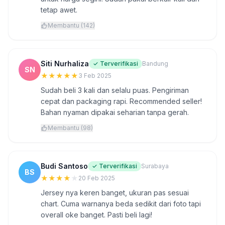
tetap awet.
Membantu (142)
Siti Nurhaliza
✓ Terverifikasi
Bandung
SN
★
★
★
★
★
3 Feb 2025
Sudah beli 3 kali dan selalu puas. Pengiriman
cepat dan packaging rapi. Recommended seller!
Bahan nyaman dipakai seharian tanpa gerah.
Membantu (98)
Budi Santoso
✓ Terverifikasi
Surabaya
BS
★
★
★
★
★
20 Feb 2025
Jersey nya keren banget, ukuran pas sesuai
chart. Cuma warnanya beda sedikit dari foto tapi
overall oke banget. Pasti beli lagi!