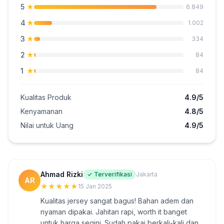
5
★
6.849
4
★
1.002
3
★
334
2
★
84
1
★
84
Kualitas Produk
4.9/5
Kenyamanan
4.8/5
Nilai untuk Uang
4.9/5
Ahmad Rizki
✓ Terverifikasi
Jakarta
AR
★
★
★
★
★
15 Jan 2025
Kualitas jersey sangat bagus! Bahan adem dan
nyaman dipakai. Jahitan rapi, worth it banget
untuk harga segini. Sudah pakai berkali-kali dan