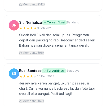
Membantu (142)
Siti Nurhaliza
✓ Terverifikasi
Bandung
SN
★
★
★
★
★
3 Feb 2025
Sudah beli 3 kali dan selalu puas. Pengiriman
cepat dan packaging rapi. Recommended seller!
Bahan nyaman dipakai seharian tanpa gerah.
Membantu (98)
Budi Santoso
✓ Terverifikasi
Surabaya
BS
★
★
★
★
★
20 Feb 2025
Jersey nya keren banget, ukuran pas sesuai
chart. Cuma warnanya beda sedikit dari foto tapi
overall oke banget. Pasti beli lagi!
Membantu (67)