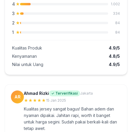
4
★
1.002
3
★
334
2
★
84
1
★
84
Kualitas Produk
4.9/5
Kenyamanan
4.8/5
Nilai untuk Uang
4.9/5
Ahmad Rizki
✓ Terverifikasi
Jakarta
AR
★
★
★
★
★
15 Jan 2025
Kualitas jersey sangat bagus! Bahan adem dan
nyaman dipakai. Jahitan rapi, worth it banget
untuk harga segini. Sudah pakai berkali-kali dan
tetap awet.