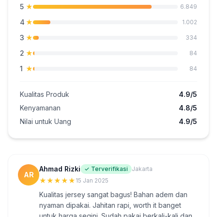
5
★
6.849
4
★
1.002
3
★
334
2
★
84
1
★
84
Kualitas Produk
4.9/5
Kenyamanan
4.8/5
Nilai untuk Uang
4.9/5
Ahmad Rizki
✓ Terverifikasi
Jakarta
AR
★
★
★
★
★
15 Jan 2025
Kualitas jersey sangat bagus! Bahan adem dan
nyaman dipakai. Jahitan rapi, worth it banget
untuk harga segini. Sudah pakai berkali-kali dan