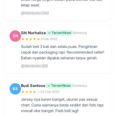
tetap awet.
Membantu (142)
Siti Nurhaliza
✓ Terverifikasi
Bandung
SN
★
★
★
★
★
3 Feb 2025
Sudah beli 3 kali dan selalu puas. Pengiriman
cepat dan packaging rapi. Recommended seller!
Bahan nyaman dipakai seharian tanpa gerah.
Membantu (98)
Budi Santoso
✓ Terverifikasi
Surabaya
BS
★
★
★
★
★
20 Feb 2025
Jersey nya keren banget, ukuran pas sesuai
chart. Cuma warnanya beda sedikit dari foto tapi
overall oke banget. Pasti beli lagi!