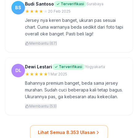
Budi Santoso
✓ Terverifikasi
Surabaya
BS
★
★
★
★
★
20 Feb 2025
Jersey nya keren banget, ukuran pas sesuai
chart. Cuma warnanya beda sedikit dari foto tapi
overall oke banget. Pasti beli lagi!
Membantu (67)
Dewi Lestari
✓ Terverifikasi
Yogyakarta
DL
★
★
★
★
★
1 Mar 2025
Bahannya premium banget, beda sama jersey
murahan. Sudah cuci beberapa kali tetap bagus.
Ukurannya pas, ga kebesaran atau kekecilan.
Membantu (53)
Lihat Semua 8.353 Ulasan