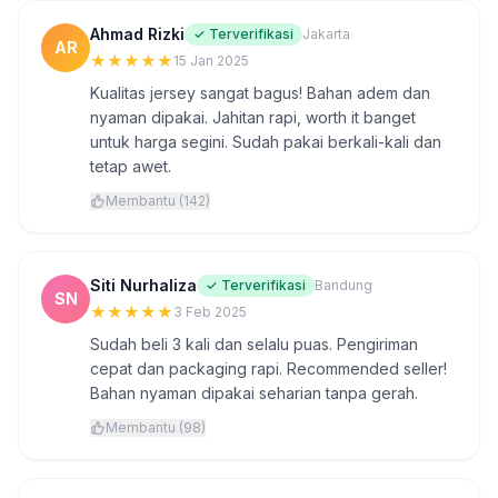
Ahmad Rizki
✓ Terverifikasi
Jakarta
AR
★
★
★
★
★
15 Jan 2025
Kualitas jersey sangat bagus! Bahan adem dan
nyaman dipakai. Jahitan rapi, worth it banget
untuk harga segini. Sudah pakai berkali-kali dan
tetap awet.
Membantu (142)
Siti Nurhaliza
✓ Terverifikasi
Bandung
SN
★
★
★
★
★
3 Feb 2025
Sudah beli 3 kali dan selalu puas. Pengiriman
cepat dan packaging rapi. Recommended seller!
Bahan nyaman dipakai seharian tanpa gerah.
Membantu (98)