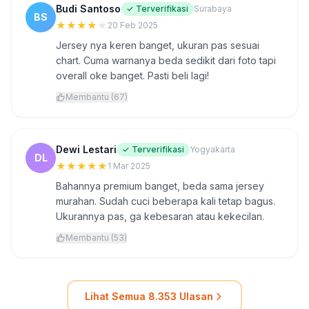
Budi Santoso
✓ Terverifikasi
Surabaya
BS
★
★
★
★
★
20 Feb 2025
Jersey nya keren banget, ukuran pas sesuai
chart. Cuma warnanya beda sedikit dari foto tapi
overall oke banget. Pasti beli lagi!
Membantu (67)
Dewi Lestari
✓ Terverifikasi
Yogyakarta
DL
★
★
★
★
★
1 Mar 2025
Bahannya premium banget, beda sama jersey
murahan. Sudah cuci beberapa kali tetap bagus.
Ukurannya pas, ga kebesaran atau kekecilan.
Membantu (53)
Lihat Semua 8.353 Ulasan