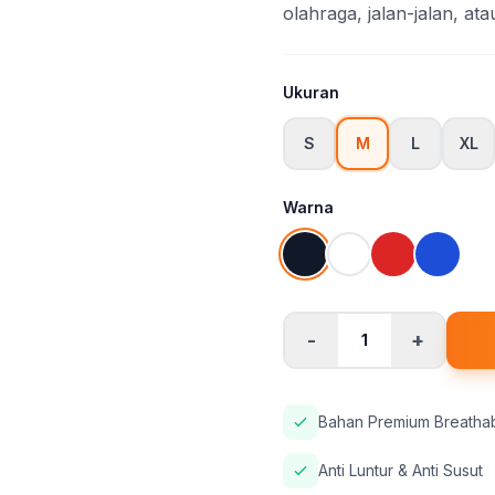
olahraga, jalan-jalan, ata
Ukuran
S
M
L
XL
Warna
-
+
1
Bahan Premium Breatha
Anti Luntur & Anti Susut