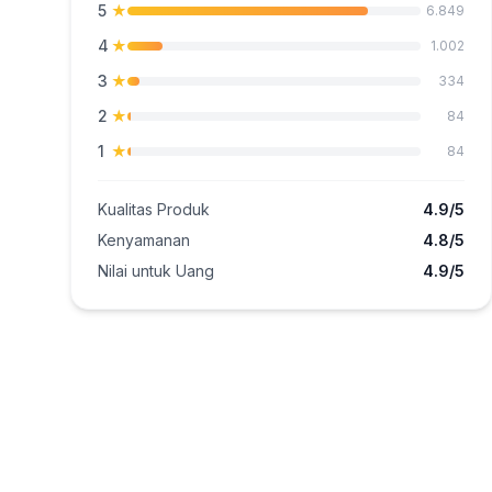
5
★
6.849
4
★
1.002
3
★
334
2
★
84
1
★
84
Kualitas Produk
4.9/5
Kenyamanan
4.8/5
Nilai untuk Uang
4.9/5