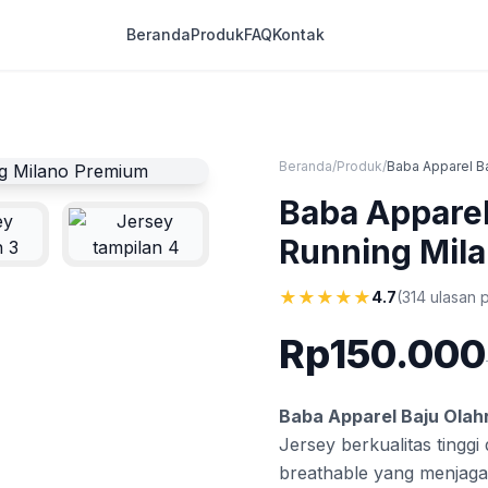
Beranda
Produk
FAQ
Kontak
Beranda
/
Produk
/
Baba Apparel Ba
Baba Apparel
Running Mil
★
★
★
★
★
4.7
(314 ulasan 
Rp150.000
Baba Apparel Baju Olah
Jersey berkualitas tingg
breathable yang menjag