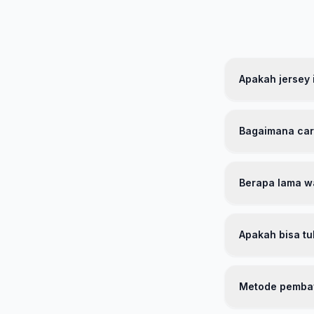
Apakah jersey i
Ya, jersey kami
berkualitas tin
Bagaimana car
ketat sebelum d
kepercayaan kam
Kami menyediaka
kami mengikuti 
Berapa lama w
kami. Jika ragu,
ukuran gratis jik
Untuk wilayah pu
kerja. Kami men
Apakah bisa tuk
kirim berlaku un
Tentu! Kami mem
bisa mengajukan
Metode pembay
tag masih menem