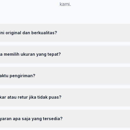
kami.
ni original dan berkualitas?
 100% original dengan kualitas premium. Kami menggunakan bahan p
ggi dengan teknologi breathable. Setiap produk melewati proses qual
a memilih ukuran yang tepat?
ikirimkan ke pelanggan. Kami juga memberikan garansi 30 hari sebag
i terhadap kualitas produk.
n panduan ukuran lengkap yang bisa Anda lihat di halaman produk
standar Asia. Jika Anda biasa memakai ukuran M, kami sarankan mem
aktu pengiriman?
 Anda bisa memilih satu ukuran lebih besar. Kami juga menyediakan l
a ukuran tidak sesuai.
lau Jawa, estimasi pengiriman 2-4 hari kerja. Untuk luar Jawa, estima
ggunakan jasa pengiriman terpercaya seperti JNE, J&T, dan SiCepat
ar atau retur jika tidak puas?
tuk seluruh wilayah Indonesia dengan minimal pembelian tertentu.
berikan garansi 30 hari pengembalian. Jika produk tidak sesuai ek
 retur atau tukar dengan syarat produk masih dalam kondisi baru, b
aran apa saja yang tersedia?
pel. Proses retur mudah dan cepat melalui WhatsApp customer serv