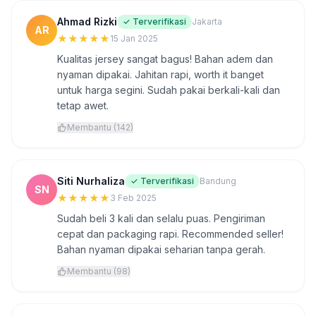
Ahmad Rizki
✓ Terverifikasi
Jakarta
AR
★
★
★
★
★
15 Jan 2025
Kualitas jersey sangat bagus! Bahan adem dan
nyaman dipakai. Jahitan rapi, worth it banget
untuk harga segini. Sudah pakai berkali-kali dan
tetap awet.
Membantu (142)
Siti Nurhaliza
✓ Terverifikasi
Bandung
SN
★
★
★
★
★
3 Feb 2025
Sudah beli 3 kali dan selalu puas. Pengiriman
cepat dan packaging rapi. Recommended seller!
Bahan nyaman dipakai seharian tanpa gerah.
Membantu (98)