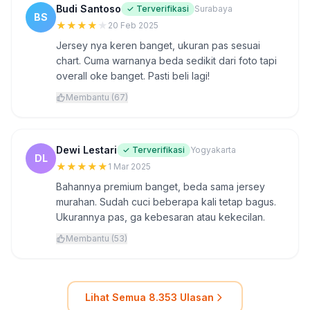
Budi Santoso
✓ Terverifikasi
Surabaya
BS
★
★
★
★
★
20 Feb 2025
Jersey nya keren banget, ukuran pas sesuai
chart. Cuma warnanya beda sedikit dari foto tapi
overall oke banget. Pasti beli lagi!
Membantu (67)
Dewi Lestari
✓ Terverifikasi
Yogyakarta
DL
★
★
★
★
★
1 Mar 2025
Bahannya premium banget, beda sama jersey
murahan. Sudah cuci beberapa kali tetap bagus.
Ukurannya pas, ga kebesaran atau kekecilan.
Membantu (53)
Lihat Semua 8.353 Ulasan